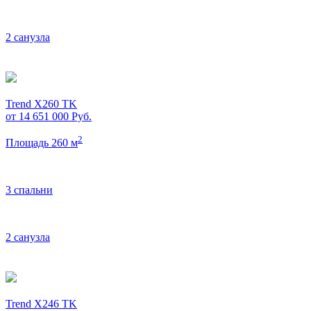
2 санузла
Trend X260 TK
от 14 651 000
Руб.
2
Площадь 260 м
3 спальни
2 санузла
Trend X246 TK