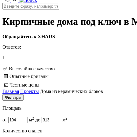
Кирпичные дома под ключ в 
Обращайтесь к XHAUS
Ответов:
1
✅ Высочайшее качество
🟥 Опытные бригады
💵 Честные цены
Главная
Проекты
Дома из керамических блоков
Фильтры
Площадь
2
2
от
м
до
м
Количество спален