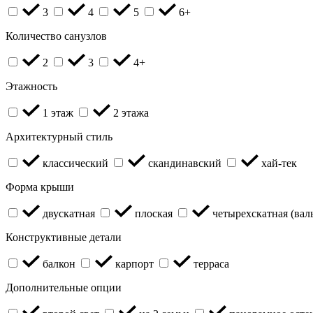
3
4
5
6+
Количество санузлов
2
3
4+
Этажность
1 этаж
2 этажа
Архитектурный стиль
классический
скандинавский
хай-тек
Форма крыши
двускатная
плоская
четырехскатная (вал
Конструктивные детали
балкон
карпорт
терраса
Дополнительные опции