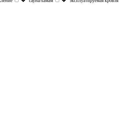
кление
сауна/хамам
эксплуатируемая кровля