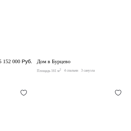
5 152 000
Руб.
Дом в Бурцево
2
а
4 спальни
3 санузла
Площадь 161 м