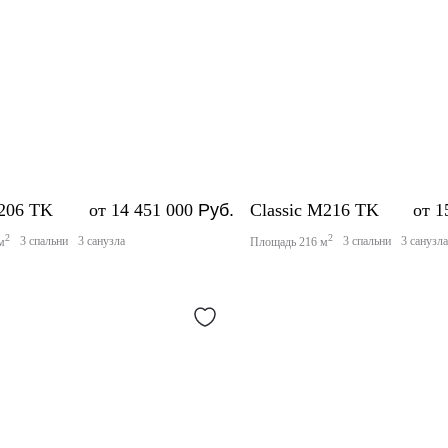
X206 TK
от 14 451 000
Руб.
Classic M216 TK
от 1
2
2
3 спальни
3 санузла
3 спальни
3 санузл
м
Площадь 216 м