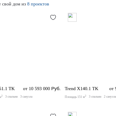
 свой дом из
8 проектов
51.1 TK
от 10 593 000
Руб.
Trend X140.1 TK
от 
2
2
3 спальни
3 санузла
3 спальни
2 санузл
м
Площадь 151 м