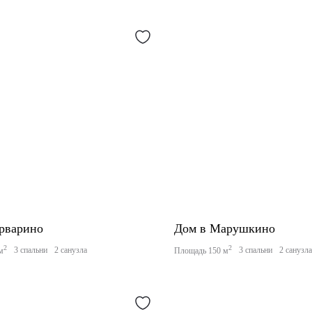
рварино
Дом в Марушкино
2
2
3 спальни
2 санузла
3 спальни
2 санузл
м
Площадь 150 м