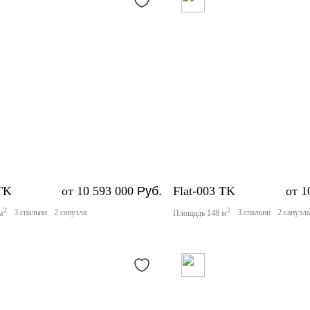
 TK
от 10 593 000
Руб.
Flat-003 TK
от 1
2
2
3 спальни
2 санузла
3 спальни
2 санузл
м
Площадь 148 м