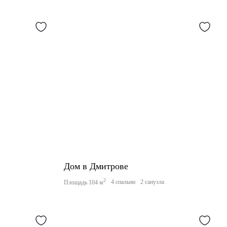
Дом в Дмитрове
2
а
4 спальни
2 санузла
Площадь 104 м