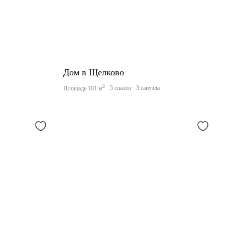
Дом в Щелково
2
а
5 спален
3 санузла
Площадь 181 м