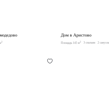
модедово
Дом в Аристово
2
2
3 спальни
2 санузл
м
Площадь 145 м