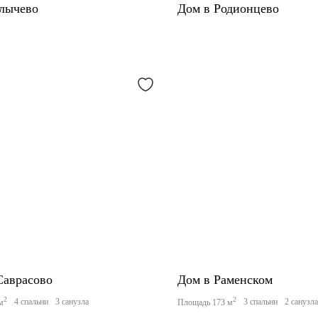
лычево
Дом в Родионцево
Саврасово
Дом в Раменском
2
2
4 спальни
3 санузла
3 спальни
2 санузл
м
Площадь 173 м