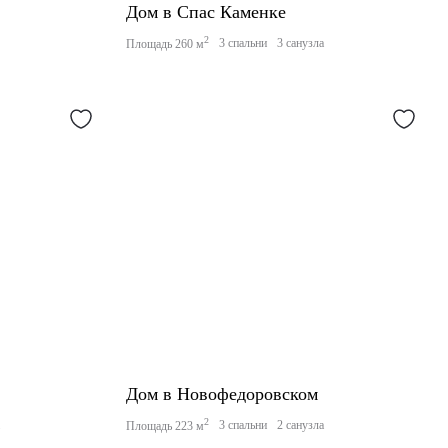
Дом в Спас Каменке
2
3 спальни
3 санузла
Площадь 260 м
Дом в Новофедоровском
2
а
3 спальни
2 санузла
Площадь 223 м