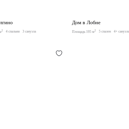
лгино
Дом в Лобне
2
2
4 спальни
3 санузла
5 спален
4+ санузл
м
Площадь 195 м