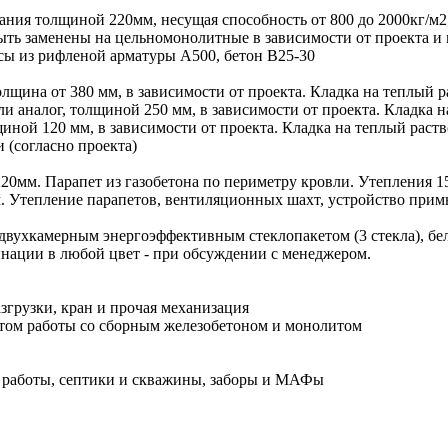
ния толщиной 220мм, несущая способность от 800 до 2000кг/м
ыть заменены на цельномонолитные в зависимости от проекта и 
сы из рифленой арматуры А500, бетон В25-30
лщина от 380 мм, в зависимости от проекта. Кладка на теплый ра
 аналог, толщиной 250 мм, в зависимости от проекта. Кладка на
иной 120 мм, в зависимости от проекта. Кладка на теплый раств
(согласно проекта)
20мм. Парапет из газобетона по периметру кровли. Утепления 15
м. Утепление парапетов, вентиляционных шахт, устройство при
двухкамерным энергоэффективным стеклопакетом (3 стекла), бе
инации в любой цвет - при обсуждении с менеджером.
згрузки, кран и прочая механизация
ом работы со сборным железобетоном и монолитом
 работы, септики и скважины, заборы и МАФы