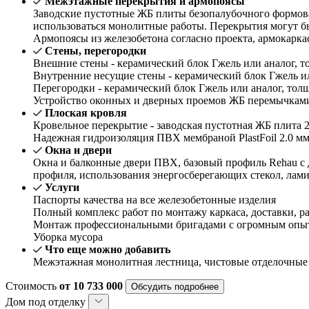
Межэтажные перекрытия и армопоясы
Заводские пустотные ЖБ плиты безопалубочного формова
использоваться монолитные работы. Перекрытия могут б
Армопоясы из железобетона согласно проекта, армокарка
Стены, перегородки
Внешние стены - керамический блок Гжель или аналог, то
Внутренние несущие стены - керамический блок Гжель или
Перегородки - керамический блок Гжель или аналог, толщ
Устройство оконных и дверных проемов ЖБ перемычками 
Плоская кровля
Кровельное перекрытие - заводская пустотная ЖБ плита 2
Надежная гидроизоляция ПВХ мембраной PlastFoil 2.0 м
Окна и двери
Окна и балконные двери ПВХ, базовый профиль Rehau с 
профиля, использования энергосберегающих стекол, лам
Услуги
Паспорты качества на все железобетонные изделия
Полный комплекс работ по монтажу каркаса, доставки, ра
Монтаж профессиональными бригадами с огромным опыт
Уборка мусора
Что еще можно добавить
Межэтажная монолитная лестница, чистовые отделочные
Стоимость
от 10 733 000
Обсудить подробнее
Дом под отделку