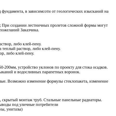
 фундамента, в зависимсоти от геологических изысканий на
2; При создании лестничных пролетов сложной формы могут
пожеланий Заказчика.
створ, либо клей-пену.
 теплый раствор, либо клей-пену.
ор, либо клей-пену.
0-200мм, устройство уклонов по проекту для стока осадков.
мыканий и водосливных парапетных воронок.
лые. Возможно изменение формулы стеклопакета, изменение
а), скрытый монтаж труб. Стальные панельные радиаторы.
выводы под уличные потребители
ны, унитазы)