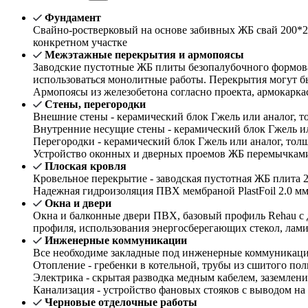
Фундамент
Свайно-ростверковый на основе забивных ЖБ свай 200*2
конкретном участке
Межэтажные перекрытия и армопоясы
Заводские пустотные ЖБ плиты безопалубочного формова
использоваться монолитные работы. Перекрытия могут б
Армопоясы из железобетона согласно проекта, армокарка
Стены, перегородки
Внешние стены - керамический блок Гжель или аналог, то
Внутренние несущие стены - керамический блок Гжель или
Перегородки - керамический блок Гжель или аналог, толщ
Устройство оконных и дверных проемов ЖБ перемычками 
Плоская кровля
Кровельное перекрытие - заводская пустотная ЖБ плита 2
Надежная гидроизоляция ПВХ мембраной PlastFoil 2.0 м
Окна и двери
Окна и балконные двери ПВХ, базовый профиль Rehau с 
профиля, использования энергосберегающих стекол, лам
Инженерные коммуникации
Все необходиме закладные под инженерные коммуникации 
Отопление - гребенки в котельной, трубы из сшитого пол
Электрика - скрытая разводка медным кабелем, заземле
Канализация - устройство фановых стояков с выводом на
Черновые отделочные работы