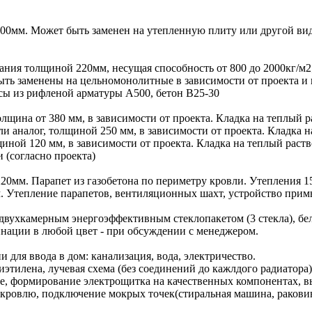
00мм. Может быть заменен на утепленную плиту или другой вид
ния толщиной 220мм, несущая способность от 800 до 2000кг/м
ыть заменены на цельномонолитные в зависимости от проекта и 
сы из рифленой арматуры А500, бетон В25-30
лщина от 380 мм, в зависимости от проекта. Кладка на теплый ра
 аналог, толщиной 250 мм, в зависимости от проекта. Кладка на
иной 120 мм, в зависимости от проекта. Кладка на теплый раств
(согласно проекта)
20мм. Парапет из газобетона по периметру кровли. Утепления 15
м. Утепление парапетов, вентиляционных шахт, устройство при
двухкамерным энергоэффективным стеклопакетом (3 стекла), бе
инации в любой цвет - при обсуждении с менеджером.
для ввода в дом: канализация, вода, электричество.
иэтилена, лучевая схема (без соединений до кажлдого радиатор
ние, формирование электрощитка на качественных компонентах, 
 кровлю, подключение мокрых точек(стиральная машина, ракови