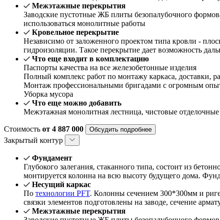
Межэтажные перекрытия
Заводские пустотные ЖБ плиты безопалубочного формова
использоваться монолитные работы
Кровельное перекрытие
Независимо от заложенного проектом типа кровли - плос
гидроизоляции. Такое перекрытие дает возможность даль
Что еще входит в комплектацию
Паспорты качества на все железобетонные изделия
Полный комплекс работ по монтажу каркаса, доставки, ра
Монтаж профессиональными бригадами с огромным опыт
Уборка мусора
Что еще можно добавить
Межэтажная монолитная лестница, чистовые отделочные
Стоимость
от 4 887 000
Обсудить подробнее
Закрытый контур
Фундамент
Глубокого залегания, стаканного типа, состоит из бетон
монтируется колонна на всю высоту будущего дома. Фун
Несущий каркас
По
технологии PFT
. Колонны сечением 300*300мм и риг
связки элементов подготовлены на заводе, сечение арма
Межэтажные перекрытия
Заводские пустотные ЖБ плиты безопалубочного формова