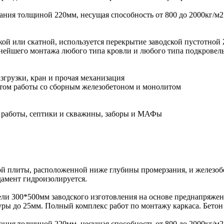
ния толщиной 220мм, несущая способность от 800 до 2000кг/м
кой или скатной, используется перекрытие заводской пустотной
нейшего монтажа любого типа кровли и любого типа подкровель
згрузки, кран и прочая механизация
ом работы со сборным железобетоном и монолитом
 работы, септики и скважины, заборы и МАФы
ной плиты, расположенной ниже глубины промерзания, и железоб
дамент гидроизолируется.
ели 300*500мм заводского изготовления на основе преднапряже
туры до 25мм. Полный комплекс работ по монтажу каркаса. Бет
ния толщиной 220мм, несущая способность от 800 до 2000кг/м