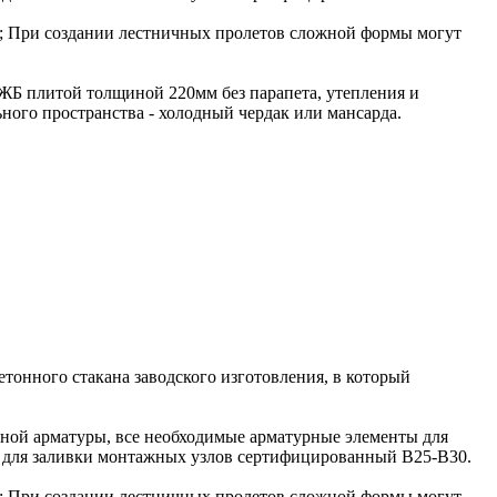
2; При создании лестничных пролетов сложной формы могут
 ЖБ плитой толщиной 220мм без парапета, утепления и
ного пространства - холодный чердак или мансарда.
етонного стакана заводского изготовления, в который
нной арматуры, все необходимые арматурные элементы для
он для заливки монтажных узлов сертифицированный В25-В30.
2; При создании лестничных пролетов сложной формы могут