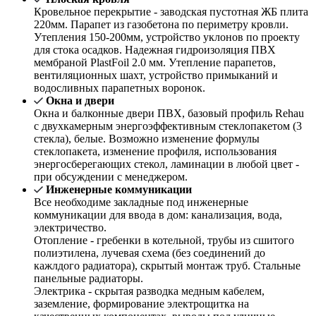
Кровельное перекрытие - заводская пустотная ЖБ плита
220мм. Парапет из газобетона по периметру кровли.
Утепления 150-200мм, устройство уклонов по проекту
для стока осадков. Надежная гидроизоляция ПВХ
мембраной PlastFoil 2.0 мм. Утепление парапетов,
вентиляционных шахт, устройство примыканий и
водосливных парапетных воронок.
Окна и двери
Окна и балконные двери ПВХ, базовый профиль Rehau
с двухкамерным энергоэффективным стеклопакетом (3
стекла), белые. Возможно изменение формулы
стеклопакета, изменение профиля, использования
энергосберегающих стекол, ламинации в любой цвет -
при обсуждении с менеджером.
Инженерные коммуникации
Все необходиме закладные под инженерные
коммуникации для ввода в дом: канализация, вода,
электричество.
Отопление - гребенки в котельной, трубы из сшитого
полиэтилена, лучевая схема (без соединений до
кажлдого радиатора), скрытый монтаж труб. Стальные
панельные радиаторы.
Электрика - скрытая разводка медным кабелем,
заземление, формирование электрощитка на