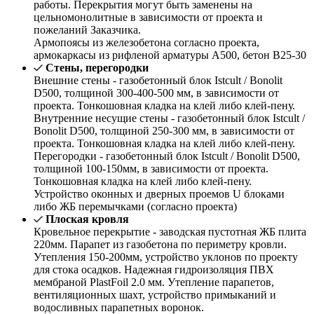
работы. Перекрытия могут быть заменены на
цельномонолитные в зависимости от проекта и
пожеланий Заказчика.
Армопоясы из железобетона согласно проекта,
армокаркасы из рифленой арматуры А500, бетон В25-30
Стены, перегородки
Внешние стены - газобетонный блок Istcult / Bonolit
D500, толщиной 300-400-500 мм, в зависимости от
проекта. Тонкошовная кладка на клей либо клей-пену.
Внутренние несущие стены - газобетонный блок Istcult /
Bonolit D500, толщиной 250-300 мм, в зависимости от
проекта. Тонкошовная кладка на клей либо клей-пену.
Перегородки - газобетонный блок Istcult / Bonolit D500,
толщиной 100-150мм, в зависимости от проекта.
Тонкошовная кладка на клей либо клей-пену.
Устройство оконных и дверных проемов U блоками
либо ЖБ перемычками (согласно проекта)
Плоская кровля
Кровельное перекрытие - заводская пустотная ЖБ плита
220мм. Парапет из газобетона по периметру кровли.
Утепления 150-200мм, устройство уклонов по проекту
для стока осадков. Надежная гидроизоляция ПВХ
мембраной PlastFoil 2.0 мм. Утепление парапетов,
вентиляционных шахт, устройство примыканий и
водосливных парапетных воронок.