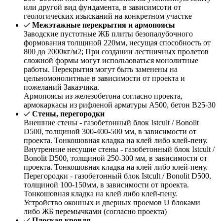
или другой вид фундамента, в зависимсоти от
геологических изысканий на конкретном участке
Межэтажные перекрытия и армопоясы
Заводские пустотные ЖБ плиты безопалубочного
формования толщиной 220мм, несущая способность от
800 до 2000кг/м2; При создании лестничных пролетов
сложной формы могут использоваться монолитные
работы. Перекрытия могут быть заменены на
цельномонолитные в зависимости от проекта и
пожеланий Заказчика.
Армопоясы из железобетона согласно проекта,
армокаркасы из рифленой арматуры А500, бетон В25-30
Стены, перегородки
Внешние стены - газобетонный блок Istcult / Bonolit
D500, толщиной 300-400-500 мм, в зависимости от
проекта. Тонкошовная кладка на клей либо клей-пену.
Внутренние несущие стены - газобетонный блок Istcult /
Bonolit D500, толщиной 250-300 мм, в зависимости от
проекта. Тонкошовная кладка на клей либо клей-пену.
Перегородки - газобетонный блок Istcult / Bonolit D500,
толщиной 100-150мм, в зависимости от проекта.
Тонкошовная кладка на клей либо клей-пену.
Устройство оконных и дверных проемов U блоками
либо ЖБ перемычками (согласно проекта)
Плоская кровля