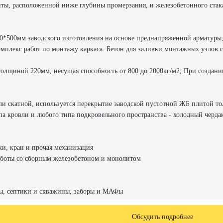
литы, расположенной ниже глубины промерзания, и железобетонного стак
0*500мм заводского изготовления на основе преднапряженной арматуры,
омплекс работ по монтажу каркаса. Бетон для заливки монтажных узлов
олщиной 220мм, несущая способность от 800 до 2000кг/м2; При создани
ли скатной, используется перекрытие заводской пустотной ЖБ плитой то
а кровли и любого типа подкровельного пространства - холодный чердак
ки, кран и прочая механизация
боты со сборным железобетоном и монолитом
ты, септики и скважины, заборы и МАФы
Обсудить подробнее