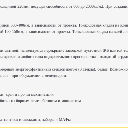
олщиной 220мм, несущая способность от 800 до 2000кг/м2; При создани
лщиной 300-400мм, в зависимости от проекта. Тонкошовная кладка на клей
ной 100-150мм, в зависимости от проекта. Тонкошовная кладка на клей ли
ли скатной, используется перекрытие заводской пустотной ЖБ плитой то
а кровли и любого типа подкровельного пространства - холодный чердак
амерным энергоэффективным стеклопакетом (3 стекла), белые. Возможно
 цвет - при обсуждении с менеджером.
ки, кран и прочая механизация
боты со сборным железобетоном и монолитом
ты, септики и скважины, заборы и МАФы