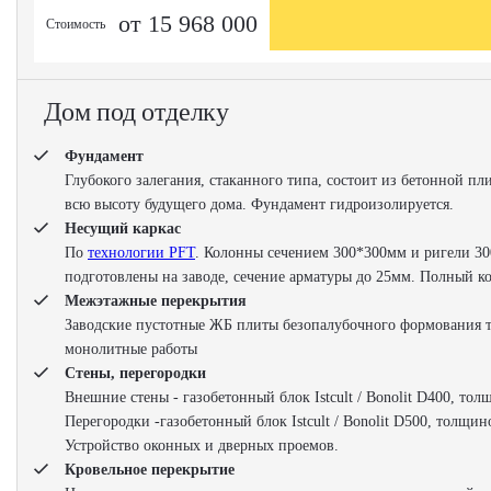
от 15 968 000
Стоимость
Дом под отделку
Фундамент
Глубокого залегания, стаканного типа, состоит из бетонной п
всю высоту будущего дома. Фундамент гидроизолируется.
Несущий каркас
По
технологии PFT
. Колонны сечением 300*300мм и ригели 30
подготовлены на заводе, сечение арматуры до 25мм. Полный к
Межэтажные перекрытия
Заводские пустотные ЖБ плиты безопалубочного формования т
монолитные работы
Стены, перегородки
Внешние стены - газобетонный блок Istcult / Bonolit D400, то
Перегородки -газобетонный блок Istcult / Bonolit D500, толщи
Устройство оконных и дверных проемов.
Кровельное перекрытие