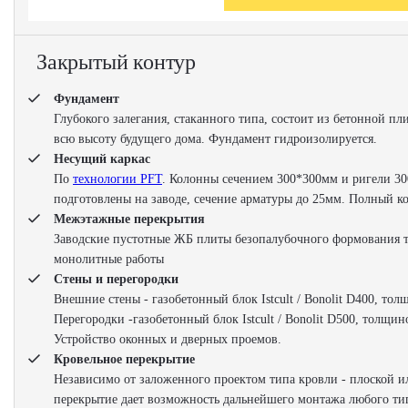
Закрытый контур
Фундамент
Глубокого залегания, стаканного типа, состоит из бетонной п
всю высоту будущего дома. Фундамент гидроизолируется.
Несущий каркас
По
технологии PFT
. Колонны сечением 300*300мм и ригели 30
подготовлены на заводе, сечение арматуры до 25мм. Полный к
Межэтажные перекрытия
Заводские пустотные ЖБ плиты безопалубочного формования т
монолитные работы
Стены и перегородки
Внешние стены - газобетонный блок Istcult / Bonolit D400, то
Перегородки -газобетонный блок Istcult / Bonolit D500, толщи
Устройство оконных и дверных проемов.
Кровельное перекрытие
Независимо от заложенного проектом типа кровли - плоской и
перекрытие дает возможность дальнейшего монтажа любого тип