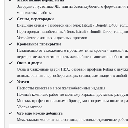
Межэтажные перекрытия
Заводские пустотные ЖБ плиты безопалубочного формования т
монолитные работы
Стены, перегородки
Внешние стены - газобетонный блок Istcult / Bonolit D400, то
Перегородки -газобетонный блок Istcult / Bonolit D500, толщи
Устройство оконных и дверных проемов.
Кровельное перекрытие
Независимо от заложенного проектом типа кровли - плоской и
перекрытие дает возможность дальнейшего монтажа любого тип
Окна и двери
Окна и балконные двери ПВХ, базовый профиль Rehau с двухк
использования энергосберегающих стекол, ламинации в любой
Услуги
Паспорты качества на все железобетонные изделия
Полный комплекс работ по монтажу каркаса, доставки, разгруз
Монтаж профессиональными бригадами с огромным опытом ра
Уборка мусора
Что еще можно добавить
Межэтажная монолитная лестница, чистовые отделочные рабо