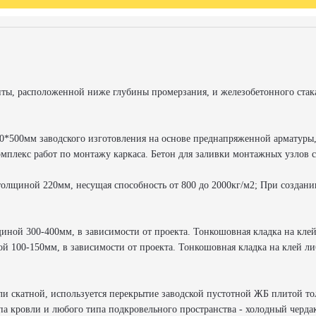
литы, расположенной ниже глубины промерзания, и железобетонного стак
0*500мм заводского изготовления на основе преднапряженной арматуры,
омплекс работ по монтажу каркаса. Бетон для заливки монтажных узлов
олщиной 220мм, несущая способность от 800 до 2000кг/м2; При создани
лщиной 300-400мм, в зависимости от проекта. Тонкошовная кладка на клей
ной 100-150мм, в зависимости от проекта. Тонкошовная кладка на клей ли
ли скатной, используется перекрытие заводской пустотной ЖБ плитой то
а кровли и любого типа подкровельного пространства - холодный чердак