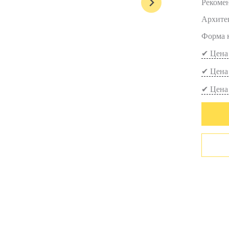
Рекомен
Архите
Форма 
✔ Цена 
✔ Цена
✔ Цена