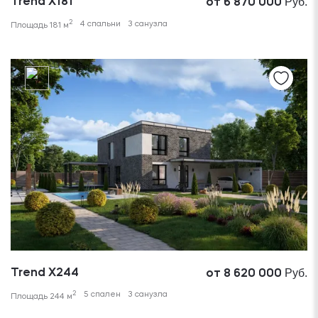
Руб.
Trend X181
от 6 870 000
2
4 спальни
3 санузла
Площадь 181 м
Руб.
Trend X244
от 8 620 000
2
5 спален
3 санузла
Площадь 244 м