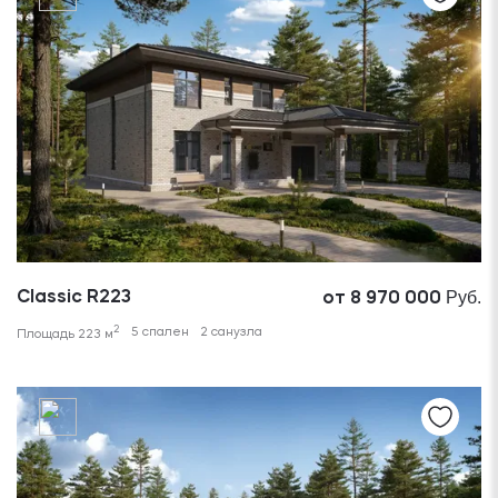
Руб.
Classic R223
от 8 970 000
2
5 спален
2 санузла
Площадь 223 м