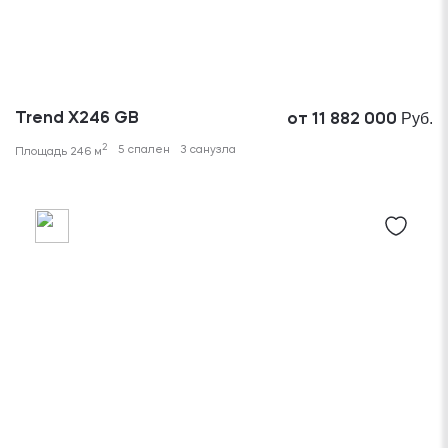
Руб.
Trend X246 GB
от 11 882 000
2
5 спален
3 санузла
Площадь 246 м