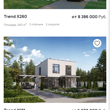
Руб.
Trend X260
от 8 386 000
2
3 спальни
2 санузла
Площадь 260 м